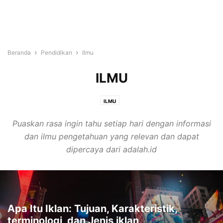
Beranda
Pendidikan
Ilmu
ILMU
ILMU
Puaskan rasa ingin tahu setiap hari dengan informasi
dan ilmu pengetahuan yang relevan dan dapat
dipercaya dari adalah.id
Apa Itu Iklan: Tujuan, Karakteristik,
terminologi, dan Jenis iklan