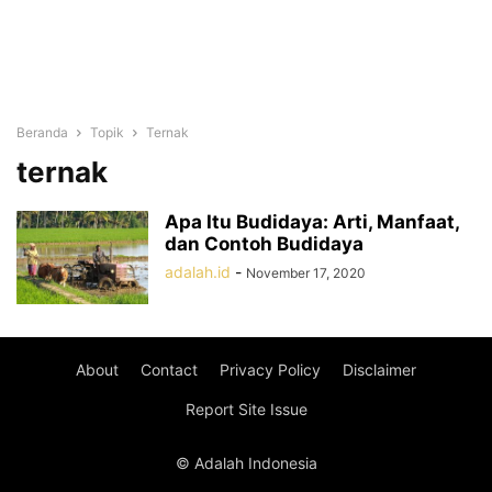
Beranda
Topik
Ternak
ternak
Apa Itu Budidaya: Arti, Manfaat,
dan Contoh Budidaya
adalah.id
-
November 17, 2020
About
Contact
Privacy Policy
Disclaimer
Report Site Issue
© Adalah Indonesia