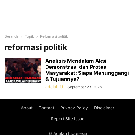
Beranda
Topik
Reformasi politik
reformasi politik
Analisis Mendalam Aksi
Demonstrasi dan Protes
Masyarakat: Siapa Menunggangi
& Tujuannya?
adalah.id
-
September 23, 2025
About
Contact
Privacy Policy
Disclaimer
Report Site Issue
© Adalah Indonesia