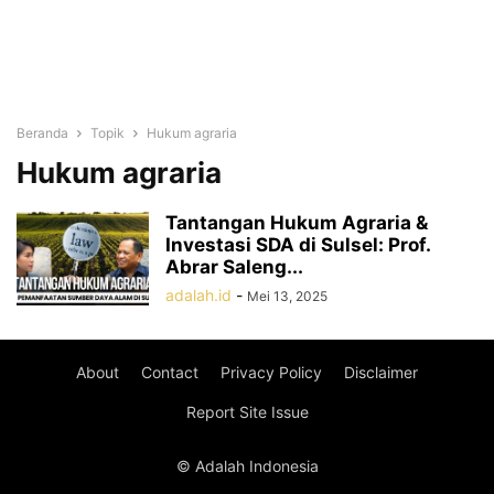
Beranda
Topik
Hukum agraria
Hukum agraria
Tantangan Hukum Agraria &
Investasi SDA di Sulsel: Prof.
Abrar Saleng...
adalah.id
-
Mei 13, 2025
About
Contact
Privacy Policy
Disclaimer
Report Site Issue
© Adalah Indonesia