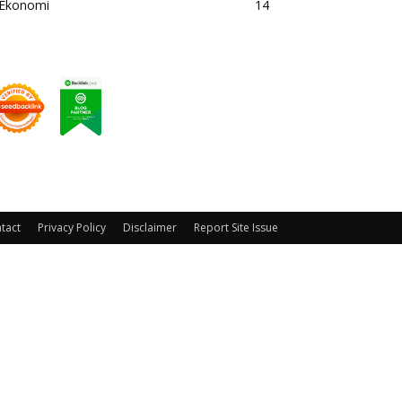
Ekonomi
14
tact
Privacy Policy
Disclaimer
Report Site Issue