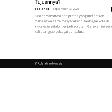
Tujuannya?
adalah.id
-
September 23, 2025
Aksi demonstrasi dan protes yang melibatkan
mahasiswa serta masyarakat di berbagai kota di
Indonesia selalu menjadi sorotan. Gerakan ini seri
kali dianggap sebagai penyalur...
© Adalah Indonesia