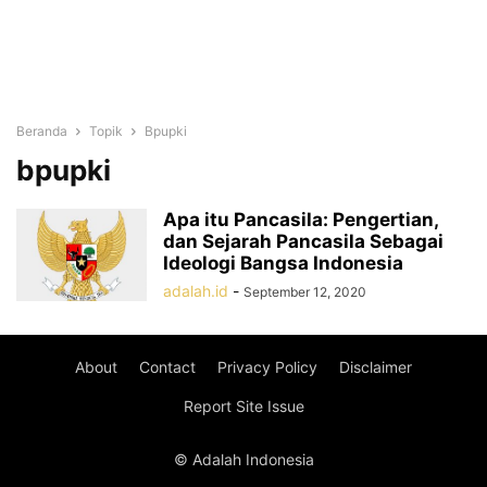
Beranda
Topik
Bpupki
bpupki
Apa itu Pancasila: Pengertian,
dan Sejarah Pancasila Sebagai
Ideologi Bangsa Indonesia
adalah.id
-
September 12, 2020
About
Contact
Privacy Policy
Disclaimer
Report Site Issue
© Adalah Indonesia