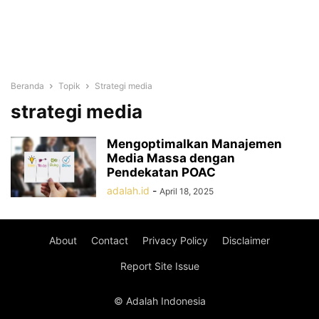
Beranda
Topik
Strategi media
strategi media
Mengoptimalkan Manajemen
Media Massa dengan
Pendekatan POAC
adalah.id
-
April 18, 2025
About
Contact
Privacy Policy
Disclaimer
Report Site Issue
© Adalah Indonesia