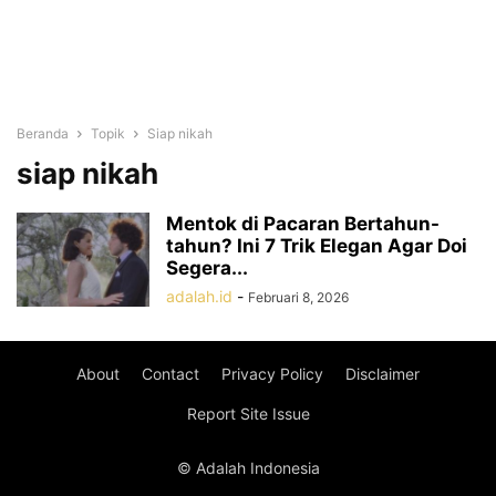
Beranda
Topik
Siap nikah
siap nikah
Mentok di Pacaran Bertahun-
tahun? Ini 7 Trik Elegan Agar Doi
Segera...
adalah.id
-
Februari 8, 2026
About
Contact
Privacy Policy
Disclaimer
Report Site Issue
© Adalah Indonesia