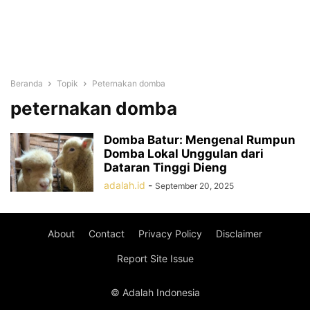
Beranda
Topik
Peternakan domba
peternakan domba
Domba Batur: Mengenal Rumpun
Domba Lokal Unggulan dari
Dataran Tinggi Dieng
adalah.id
-
September 20, 2025
About
Contact
Privacy Policy
Disclaimer
Report Site Issue
© Adalah Indonesia