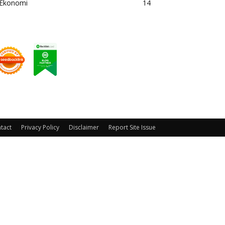
Ekonomi
14
tact
Privacy Policy
Disclaimer
Report Site Issue