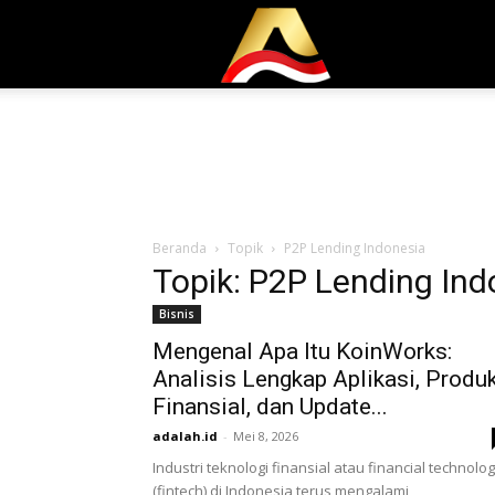
Adalah.id
Beranda
Topik
P2P Lending Indonesia
Topik: P2P Lending Ind
Bisnis
Mengenal Apa Itu KoinWorks:
Analisis Lengkap Aplikasi, Produ
Finansial, dan Update...
adalah.id
-
Mei 8, 2026
Industri teknologi finansial atau financial technolo
(fintech) di Indonesia terus mengalami