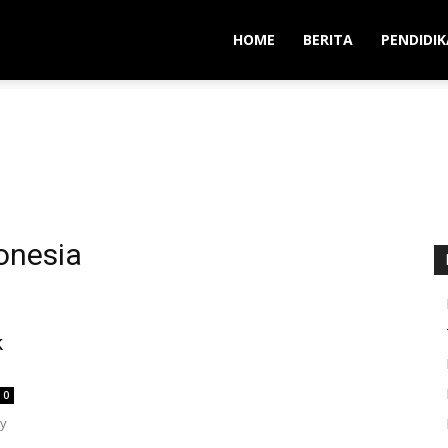
HOME
BERITA
PENDIDI
onesia
k
0
gy