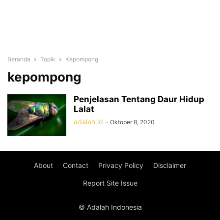
Beranda
Topik
Kepompong
kepompong
Penjelasan Tentang Daur Hidup
Lalat
adalah.id
-
Oktober 8, 2020
About
Contact
Privacy Policy
Disclaimer
Report Site Issue
© Adalah Indonesia