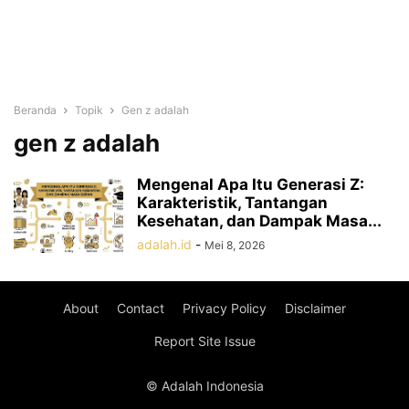
Beranda
Topik
Gen z adalah
gen z adalah
Mengenal Apa Itu Generasi Z:
Karakteristik, Tantangan
Kesehatan, dan Dampak Masa...
adalah.id
-
Mei 8, 2026
About
Contact
Privacy Policy
Disclaimer
Report Site Issue
© Adalah Indonesia