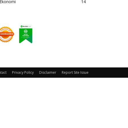
Ekonomi
14
tact
Privacy Policy
Disclaimer
Report Site Issue