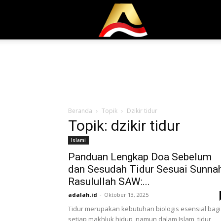
Adalah.id
Beranda
Topik
Dzikir tidur
Topik: dzikir tidur
Islami
Panduan Lengkap Doa Sebelum
dan Sesudah Tidur Sesuai Sunna
Rasulullah SAW:...
adalah.id
-
Oktober 13, 2025
Tidur merupakan kebutuhan biologis esensial bagi
setiap makhluk hidup, namun dalam Islam, tidur