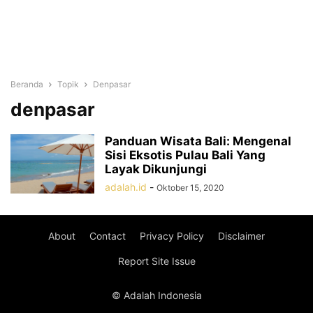
Beranda
Topik
Denpasar
denpasar
Panduan Wisata Bali: Mengenal
Sisi Eksotis Pulau Bali Yang
Layak Dikunjungi
adalah.id
-
Oktober 15, 2020
About
Contact
Privacy Policy
Disclaimer
Report Site Issue
© Adalah Indonesia