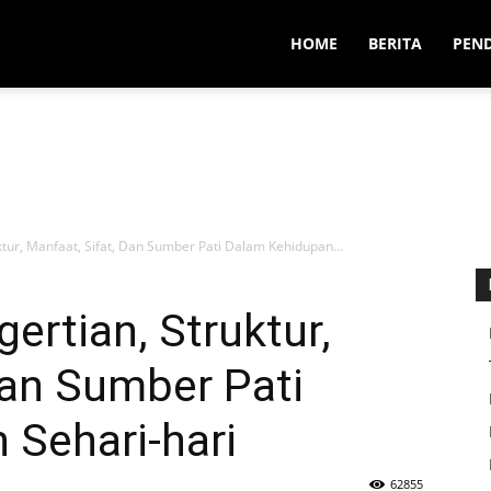
HOME
BERITA
PEN
uktur, Manfaat, Sifat, Dan Sumber Pati Dalam Kehidupan...
gertian, Struktur,
Dan Sumber Pati
 Sehari-hari
62855