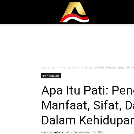
Adalah.id
Beranda
Pendidikan
Apa Itu Pati: Pengertian, Str
Pendidikan
Apa Itu Pati: Pen
Manfaat, Sifat, 
Dalam Kehidupan
Penulis
adalah.id
-
September 14, 2020