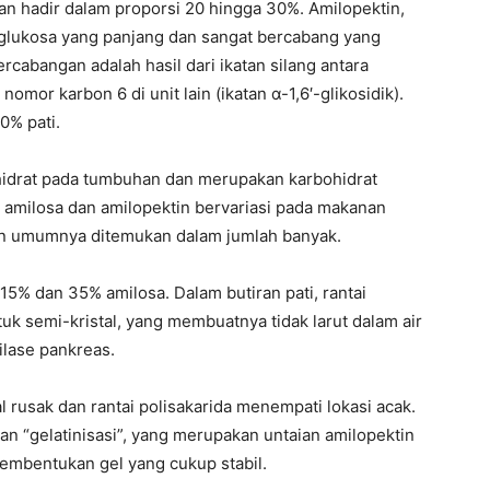
dan hadir dalam proporsi 20 hingga 30%. Amilopektin,
it α-glukosa yang panjang dan sangat bercabang yang
ercabangan adalah hasil dari ikatan silang antara
omor karbon 6 di unit lain (ikatan α-1,6′-glikosidik).
0% pati.
hidrat pada tumbuhan dan merupakan karbohidrat
amilosa dan amilopektin bervariasi pada makanan
in umumnya ditemukan dalam jumlah banyak.
15% dan 35% amilosa. Dalam butiran pati, rantai
uk semi-kristal, yang membuatnya tidak larut dalam air
lase pankreas.
al rusak dan rantai polisakarida menempati lokasi acak.
n “gelatinisasi”, yang merupakan untaian amilopektin
embentukan gel yang cukup stabil.